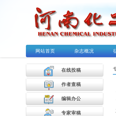
网站首页
杂志概况
在线投
稿
作者查稿
编辑办
公
专家审
稿